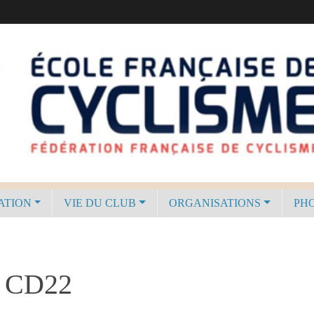
ATION
VIE DU CLUB
ORGANISATIONS
PHO
du CD22