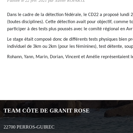
Publiée le
22 févr. 2021
par
Xavier ROPARTZ
Dans le cadre de la détection fédérale, le CD22 a proposé lundi 2
(toutes disciplines). Cette détection avait pour objectif, comme t
participer à des tests plus poussés avec le comité régional en Avri
Le stage était composé donc de différents tests physiques bien p
individuel de 3km ou 2km (pour les féminines), test détente, soup
Rohann, Yann, Marin, Dorian, Vincent et Amélie représentaient
TEAM CÔTE DE GRANIT ROSE
22700
PERROS-GUIREC