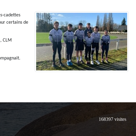
es-cadettes
our certains de
), CLM
ompagnait.
168397
visites