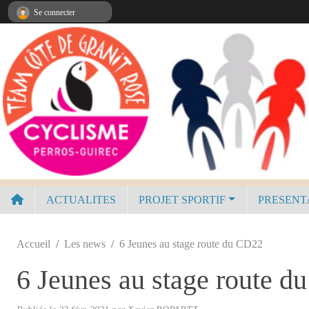
Panneau de gestion des cookies
Se connecter
ACTUALITES
PROJET SPORTIF
PRESENT
Accueil
Les news
6 Jeunes au stage route du CD22
6 Jeunes au stage route 