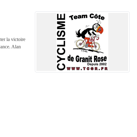
.
er la victoire
vance. Alan