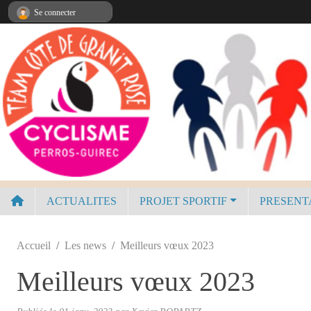
Panneau de gestion des cookies
Se connecter
ACTUALITES
PROJET SPORTIF
PRESENT
Accueil
Les news
Meilleurs vœux 2023
Meilleurs vœux 2023