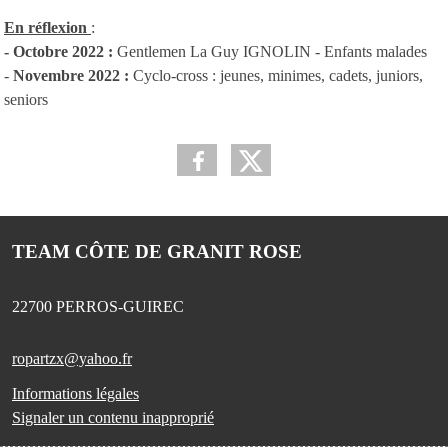
En réflexion
:
- Octobre
2022
:
Gentlemen La Guy IGNOLIN - Enfants malades
-
Novembre
2022 :
Cyclo-cross : jeunes, minimes, cadets, juniors,
seniors
TEAM CÔTE DE GRANIT ROSE
22700
PERROS-GUIREC
ropartzx@yahoo.fr
Informations légales
Signaler un contenu inapproprié