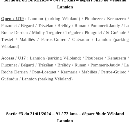
Lannion
Open / U19
: Lannion (parking Véloland) / Ploubezre / Kerauzern /
Pluzunet / Bégard / Trézélan / Brélidy / Runan / Pommerit-Jaudy / La
Roche Derrien / Minihy Tréguier / Tréguier / Plouguiel / St Guénolé /
Trestel / Mabiliès / Perros-Guirec / Guéradur / Lannion (parking
Véloland)
Access / U17
: Lannion (parking Véloland) / Ploubezre / Kerauzern /
Pluzunet / Bégard / Trézélan / Brélidy / Runan / Pommerit-Jaudy / La
Roche Derrien / Pont-Losquet / Kermaria / Mabiliès / Perros-Guirec /
Guéradur / Lannion (parking Véloland)
Sortie #3 du 21/01/2024 – 91 / 72 kms – départ 9h de Véloland
Lannion