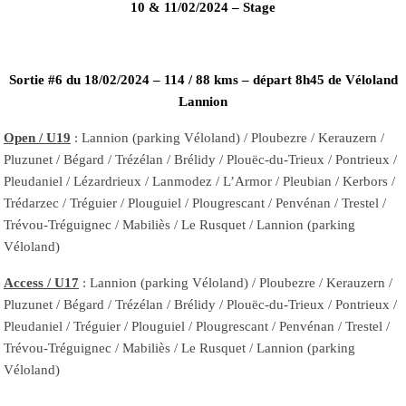
10 & 11/02/2024 – Stage
Sortie #6 du 18/02/2024 – 114 / 88 kms – départ 8h45 de Véloland
Lannion
Open / U19
: Lannion (parking Véloland) / Ploubezre / Kerauzern /
Pluzunet / Bégard / Trézélan / Brélidy / Plouëc-du-Trieux / Pontrieux /
Pleudaniel / Lézardrieux / Lanmodez / L’Armor / Pleubian / Kerbors /
Trédarzec / Tréguier / Plouguiel / Plougrescant / Penvénan / Trestel /
Trévou-Tréguignec / Mabiliès / Le Rusquet / Lannion (parking
Véloland)
Access / U17
: Lannion (parking Véloland) / Ploubezre / Kerauzern /
Pluzunet / Bégard / Trézélan / Brélidy / Plouëc-du-Trieux / Pontrieux /
Pleudaniel / Tréguier / Plouguiel / Plougrescant / Penvénan / Trestel /
Trévou-Tréguignec / Mabiliès / Le Rusquet / Lannion (parking
Véloland)