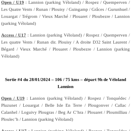
Open / U19
: Lannion (parking Véloland) / Rospez / Quemperven /
Les Quatre Vents / Runan / Plouisy / Guingamp / Grâces / Gurunhuel /
Louargat / Trégrom / Vieux Marché / Plouaret / Ploubezre / Lannion
(parking Véloland)
Access / U17
: Lannion (parking Véloland) / Rospez / Quemperven /
Les quatre Vents / Runan dir. Plouisy / A droite D32 Saint Laurent /
Bégard / Vieux Marché / Plouaret / Ploubezre / Lannion (parking
Véloland)
Sortie #4 du 28/01/2024 – 106 / 75 kms – départ 9h de Véloland
Lannion
Open / U19
: Lannion (parking Véloland) / Rospez / Tonquédec /
Pluzunet / Louargat / Belle Isle En Terre / Plougonver / Callac /
Calanhel / Loguivy Plougras / Beg Ar C’hra / Plouaret / Ploumilliau /
Ploulec’h / Lannion (parking Véloland)
Access / U17
: Lannion (parking Véloland) / Rospez / Tonquédec /