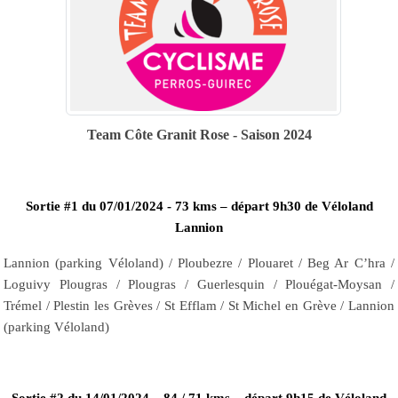
Team Côte Granit Rose - Saison 2024
Sortie #1 du 07/01/2024 - 73 kms – départ 9h30 de Véloland
Lannion
Lannion (parking Véloland) / Ploubezre / Plouaret / Beg Ar C’hra /
Loguivy Plougras / Plougras / Guerlesquin / Plouégat-Moysan /
Trémel / Plestin les Grèves / St Efflam / St Michel en Grève / Lannion
(parking Véloland)
Sortie #2 du 14/01/2024 – 84 / 71 kms – départ 9h15 de Véloland