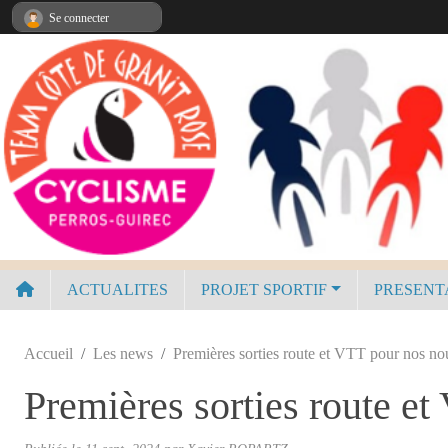
Panneau de gestion des cookies
Se connecter
ACTUALITES
PROJET SPORTIF
PRESENT
Accueil
Les news
Premières sorties route et VTT pour nos n
Premières sorties route e