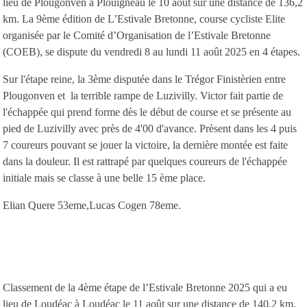
lieu de Plougonven à Plouigneau le 10 août sur une distance de 136,2
km. La 9ème édition de L’Estivale Bretonne, course cycliste Elite
organisée par le Comité d’Organisation de l’Estivale Bretonne
(COEB), se dispute du vendredi 8 au lundi 11 août 2025 en 4 étapes.
Sur l'étape reine, la 3ème disputée dans le Trégor Finistèrien entre
Plougonven et la terrible rampe de Luzivilly. Victor fait partie de
l'échappée qui prend forme dès le début de course et se présente au
pied de Luzivilly avec près de 4'00 d'avance. Prèsent dans les 4 puis
7 coureurs pouvant se jouer la victoire, la dernière montée est faite
dans la douleur. Il est rattrapé par quelques coureurs de l'échappée
initiale mais se classe à une belle 15 ème place.
Elian Quere 53eme,Lucas Cogen 78eme.
Classement de la 4ème étape de l’Estivale Bretonne 2025 qui a eu
lieu de Loudéac à Loudéac le 11 août sur une distance de 140,2 km.