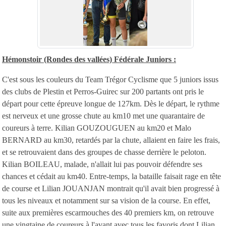
Hémonstoir (Rondes des vallées) Fédérale Juniors :
C'est sous les couleurs du Team Trégor Cyclisme que 5 juniors issus
des clubs de Plestin et Perros-Guirec sur 200 partants ont pris le
départ pour cette épreuve longue de 127km. Dès le départ, le rythme
est nerveux et une grosse chute au km10 met une quarantaire de
coureurs à terre. Kilian GOUZOUGUEN au km20 et Malo
BERNARD au km30, retardés par la chute, allaient en faire les frais,
et se retrouvaient dans des groupes de chasse derrière le peloton.
Kilian BOILEAU, malade, n'allait lui pas pouvoir défendre ses
chances et cédait au km40. Entre-temps, la bataille faisait rage en tête
de course et Lilian JOUANJAN montrait qu'il avait bien progressé à
tous les niveaux et notamment sur sa vision de la course. En effet,
suite aux premières escarmouches des 40 premiers km, on retrouve
une vingtaine de coureurs à l'avant avec tous les favoris dont Lilian