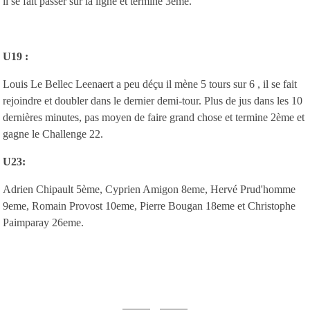
il se fait passer sur la ligne et termine 3ème.
U19 :
Louis Le Bellec Leenaert a peu déçu il mène 5 tours sur 6 , il se fait
rejoindre et doubler dans le dernier demi-tour. Plus de jus dans les 10
dernières minutes, pas moyen de faire grand chose et termine 2ème et
gagne le Challenge 22.
U23:
Adrien Chipault 5ème, Cyprien Amigon 8eme, Hervé Prud'homme
9eme, Romain Provost 10eme, Pierre Bougan 18eme et Christophe
Paimparay 26eme.