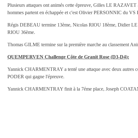
Plusieurs attaques ont animés cette épreuve, Gilles LE RAZAVET a te
hommes partent en échappée et c'est Olivier PERSONNIC du VS P
Régis DEBEAU termine 13ème, Nicolas RIOU 18ème, Didier
RIOU 36ème.
Thomas GILME termine sur la première marche au classement Ani
QUEMPERVEN Challenge Côte de Granit Rose (D3-D4):
Yannick CHARMENTRAY a tenté une attaque avec deux autres coureurs
PODER qui gagne l'épreuve.
Yannick CHARMENTRAY finit à la 7éme place, Joseph COAT