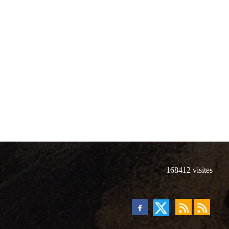
168412
visites