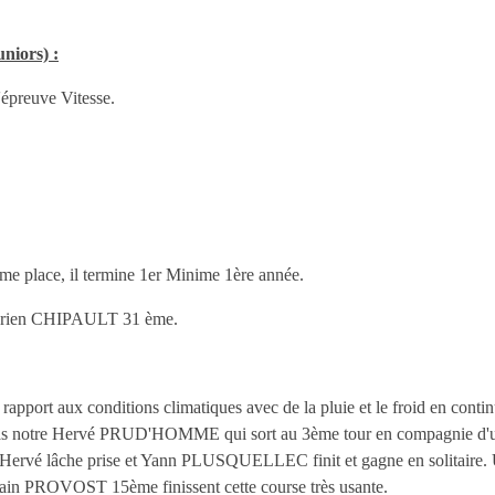
niors) :
épreuve Vitesse.
 place, il termine 1er Minime 1ère année.
drien CHIPAULT 31 ème.
 rapport aux conditions climatiques avec de la pluie et le froid en conti
ête pas notre Hervé PRUD'HOMME qui sort au 3ème tour en compagnie 
ur Hervé lâche prise et Yann PLUSQUELLEC finit et gagne en solitaire. 
n PROVOST 15ème finissent cette course très usante.