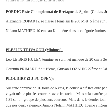
Publiée le
18 juin 2018
par
Laurenn THOS
PORDIC Piste Championnat de Bretagne de Sprint (Cadets-Ju
Alexandre ROPARTZ se classe 11ème sur le 200 M et 5 ème sur l'
Nolann MATHIEU 10 ème au Kilomètre dans la catégorie Juniors
PLESLIN TRIVAGOU (Minimes):
Léo LE BRIS HULEN termine au sprint et manque de 20 cm la 3ème
Corentin PRIMARD finit 15ème, Gurvan LOZAHIC 27ème et A
PLOUDIRY (3-J-PC OPEN):
Sur cette épreuve de 16 tours de 6 kms, la course a été très dure par
voyait même plus les coureurs avec le crachin. Mais cela n'arr
1'31 sur un groupe de plusieurs coureurs. Mais dans le dernier to
que nos deux valeureux Juniors Nolann MATHIEU 10ème et Romai