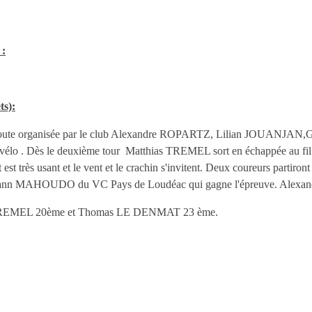
 :
s):
rse route organisée par le club Alexandre ROPARTZ, Lilian JOUANJA
élo . Dès le deuxième tour Matthias TREMEL sort en échappée au fil d
it est très usant et le vent et le crachin s'invitent. Deux coureurs parti
st Nolann MAHOUDO du VC Pays de Loudéac qui gagne l'épreuve. Alexa
TREMEL 20ème et Thomas LE DENMAT 23 ème.