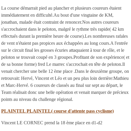
La course démarrait pied au plancher et plusieurs coureurs étaient
immédiatement en difficulté.Au bout d'une vingtaine de KM,
jonathan, malade était contraint de renoncer.Nos autres coureurs
s'accrochaient dans le peloton, malgré le rythme très rapide( 42 km
effectués durant la première heure de course).Les nombreuses rafales
de vent n'étaient pas propices aux échappées au long cours.A l'entrée
sur le circuit final les grosses écuries attaquaient à tour de rôle, et le
peloton se trouvait coupé en 3 groupes.Profitant de son expérience( et
de sa bonne forme) fred Le marrec s'accrochait en tête de peloton.Il
venait chercher une belle 12 ème place .Dans le deuxième groupe, on
retrouvait: Hervé, Vincent et Léo et un peu plus loin derrière:Mathieu
et Marc-Hervé. 6 coureurs de classés au final sur sept au départ, le
Team réalisait donc une belle opération et venait marquer de précieux
points au niveau du challenge régional.
PLAINTEL PLAINTEL( course d'attente pass cyclisme)
Vincent LE CORNEC prend la 18 ème place en d1-d2