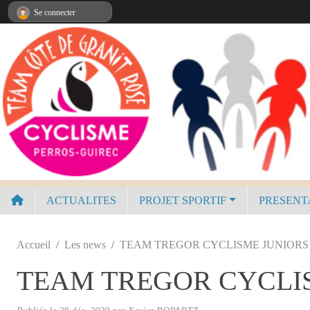
Panneau de gestion des cookies
Se connecter
ACTUALITES
PROJET SPORTIF
PRESENT
Accueil
Les news
TEAM TREGOR CYCLISME JUNIORS 
TEAM TREGOR CYCLIS