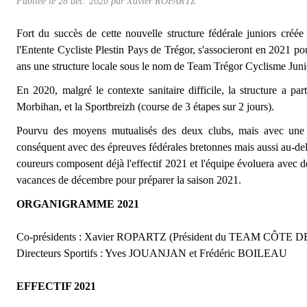
Publiée le
28 déc. 2020
par
Xavier ROPARTZ
Fort du succès de cette nouvelle structure fédérale juniors cré
l'Entente Cycliste Plestin Pays de Trégor, s'associeront en 2021 po
ans une structure locale sous le nom de Team Trégor Cyclisme Juni
En 2020, malgré le contexte sanitaire difficile, la structure a 
Morbihan, et la Sportbreizh (course de 3 étapes sur 2 jours).
Pourvu des moyens mutualisés des deux clubs, mais avec une 
conséquent avec des épreuves fédérales bretonnes mais aussi au-delà
coureurs composent déjà l'effectif 2021 et l'équipe évoluera avec 
vacances de décembre pour préparer la saison 2021.
ORGANIGRAMME 2021
Co-présidents : Xavier ROPARTZ (Président du TEAM CÔTE D
Directeurs Sportifs : Yves JOUANJAN et Frédéric BOILEAU
EFFECTIF 2021