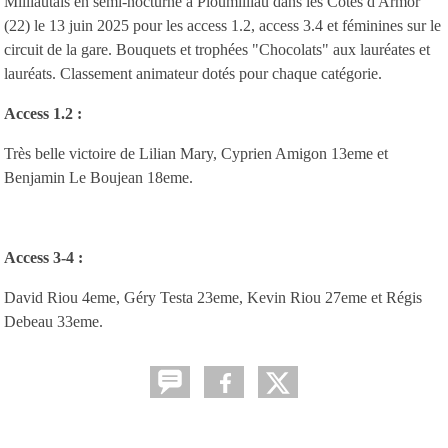
Milliautais en semi-nocturne à Ploumilliau dans les Côtes d'Armor
(22) le 13 juin 2025 pour les access 1.2, access 3.4 et féminines sur le
circuit de la gare. Bouquets et trophées "Chocolats" aux lauréates et
lauréats. Classement animateur dotés pour chaque catégorie.
Access 1.2 :
Très belle victoire de Lilian Mary, Cyprien Amigon 13eme et
Benjamin Le Boujean 18eme.
Access 3-4 :
David Riou 4eme, Géry Testa 23eme, Kevin Riou 27eme et Régis
Debeau 33eme.