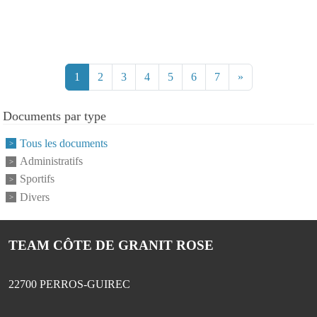
1
2
3
4
5
6
7
»
Documents par type
Tous les documents
Administratifs
Sportifs
Divers
TEAM CÔTE DE GRANIT ROSE
22700
PERROS-GUIREC